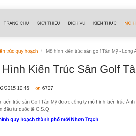
TRANG CHỦ
GIỚI THIỆU
DỊCH VỤ
KIẾN THỨC
MÔ H
ến trúc quy hoạch
Mô hình kiến trúc sân golf Tân Mỹ - Long 
Hình Kiến Trúc Sân Golf Tâ
2/2015 10:46
6707
 kiến trúc sân Golf Tân Mỹ được công ty mô hình kiến trúc Ánh
 đầu tư quốc tế C.S.Q
hình quy hoạch thành phố mới Nhơn Trạch