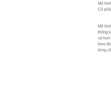
Mô hình
Cổ phầ
Mô hình
thống k
và hơn 
theo đú
từng cô