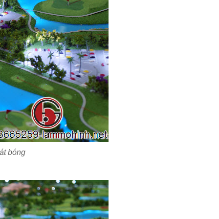
át bóng