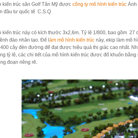
 kiến trúc sân Golf Tân Mỹ được
công ty mô hình kiến trúc
Ánh 
n đầu tư quốc tế C.S.Q
 kiến trúc này có kích thước 3x2,6m. Tỷ lệ 1/800, bao gồm 27 đư
ênh đào nhân tạo. Để l
àm mô hình kiến trúc
này, ekip làm mô h
400 cây đèn đường để đạt được hiệu quả thị giác cao nhất. Nhằ
ng tỷ lệ, các chi tiết của mô hình kiến trúc được đổ khuôn bằng
ng đoạn riêng rẽ.