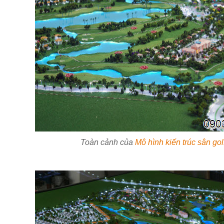
Toàn cảnh của
Mô hình kiến trúc sân go