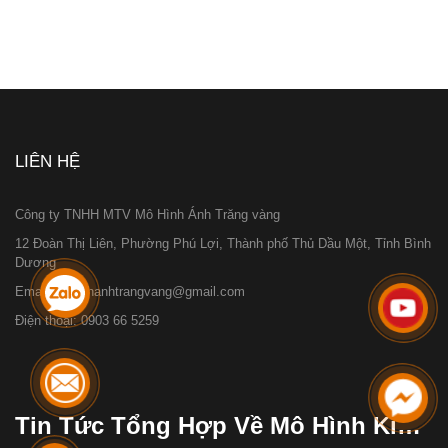
LIÊN HỆ
Công ty TNHH MTV Mô Hình Ánh Trăng vàng
12 Đoàn Thị Liên, Phường Phú Lợi, Thành phố Thủ Dầu Một, Tỉnh Bình
Dương
Email:mohinhanhtrangvang@gmail.com
Điện thoại: 0903 66 5259
Tin Tức Tổng Hợp Về Mô Hình Kiến