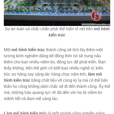
Sự an toàn và chắc chắn phải thể hiện rõ nét trên
mô hình
kiến trúc
Một
mô hình kiến trúc
thành công sẽ tích lũy thêm một
lượng kinh nghiệm đáng kể đồng thời nó sẽ nung nấu
thêm cho bạn nhiều niềm tin, động lực để phát triển. Bạn
thấy không, trên thế giới có biết bao nhiêu nghệ sĩ, kiến
trúc sư hăng say sáng tác hàng chục năm trời,
làm mô
hình kiến trúc
bằng chất liệu vô cùng kỳ lạ mà có thể bản
thân họ cũng không dám chắc sẽ đi đến thành công. Ấy thế
mà, những hào quang rực rỡ đã đến với họ từ niềm tin
mãnh liệt và đam mê sáng tác.
Làm mô hình kiến trúc
là một ngành công nghiệp sáng