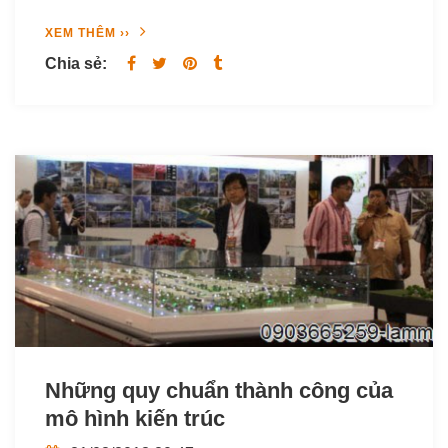
XEM THÊM ››
Chia sẻ:
Những quy chuẩn thành công của
mô hình kiến trúc